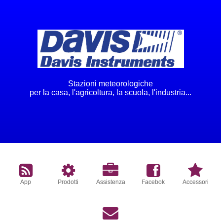
Stazioni meteorologiche
per la casa, l'agricoltura, la scuola, l'industria...
App
Prodotti
Assistenza
Facebok
Accessori